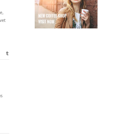
e,
vet
us