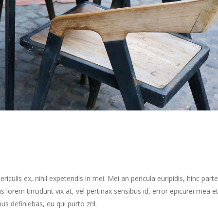
culis ex, nihil expetendis in mei. Mei an pericula euripidis, hinc part
us lorem tincidunt vix at, vel pertinax sensibus id, error epicurei mea et
us definiebas, eu qui purto zril.