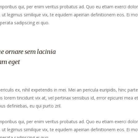
mporibus qui, per enim veritus probatus ad. Quo eu etiam exerci dolor
ut legimus similique vix, te equidem apeirian definitionem eos. Ei mo
perata sadipscing ei quo.
e ornare sem lacinia
am eget
culis ex, nihil expetendis in mei. Mei an pericula euripidis, hinc part
us lorem tincidunt vix at, vel pertinax sensibus id, error epicurei mea et
us definiebas, eu qui purto zril.
mporibus qui, per enim veritus probatus ad. Quo eu etiam exerci dolor
ut legimus similique vix, te equidem apeirian definitionem eos. Ei mo
perata sadipscing ei quo.