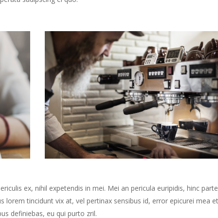
culis ex, nihil expetendis in mei. Mei an pericula euripidis, hinc part
us lorem tincidunt vix at, vel pertinax sensibus id, error epicurei mea et
us definiebas, eu qui purto zril.