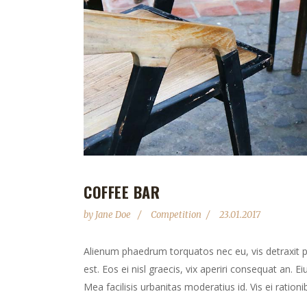
COFFEE BAR
by
Jane Doe
Competition
23.01.2017
Alienum phaedrum torquatos nec eu, vis detraxit peri
est. Eos ei nisl graecis, vix aperiri consequat an. Ei
Mea facilisis urbanitas moderatius id. Vis ei rationib