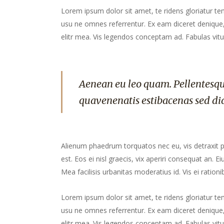
Lorem ipsum dolor sit amet, te ridens gloriatur te
usu ne omnes referrentur. Ex eam diceret denique, 
elitr mea. Vis legendos conceptam ad. Fabulas vitu
Aenean eu leo quam. Pellentesqu
quavenenatis estibacenas sed di
Alienum phaedrum torquatos nec eu, vis detraxit peri
est. Eos ei nisl graecis, vix aperiri consequat an. Ei
Mea facilisis urbanitas moderatius id. Vis ei rationib
Lorem ipsum dolor sit amet, te ridens gloriatur te
usu ne omnes referrentur. Ex eam diceret denique, 
elitr mea. Vis legendos conceptam ad. Fabulas vitu