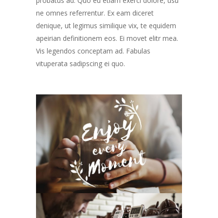
probatus ad. Quo eu etiam exerci dolore, usu
ne omnes referrentur. Ex eam diceret
denique, ut legimus similique vix, te equidem
apeirian definitionem eos. Ei movet elitr mea.
Vis legendos conceptam ad. Fabulas
vituperata sadipscing ei quo.