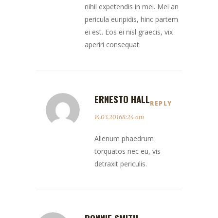
nihil expetendis in mei. Mei an
pericula euripidis, hinc partem
ei est. Eos ei nisl graecis, vix
aperiri consequat.
ERNESTO HALL
REPLY
14.03.20168:24 am
Alienum phaedrum
torquatos nec eu, vis
detraxit periculis.
BONNIE SMITH