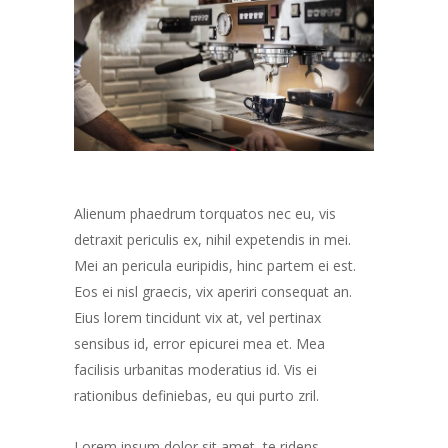
Alienum phaedrum torquatos nec eu, vis
detraxit periculis ex, nihil expetendis in mei.
Mei an pericula euripidis, hinc partem ei est.
Eos ei nisl graecis, vix aperiri consequat an.
Eius lorem tincidunt vix at, vel pertinax
sensibus id, error epicurei mea et. Mea
facilisis urbanitas moderatius id. Vis ei
rationibus definiebas, eu qui purto zril.
Lorem ipsum dolor sit amet, te ridens