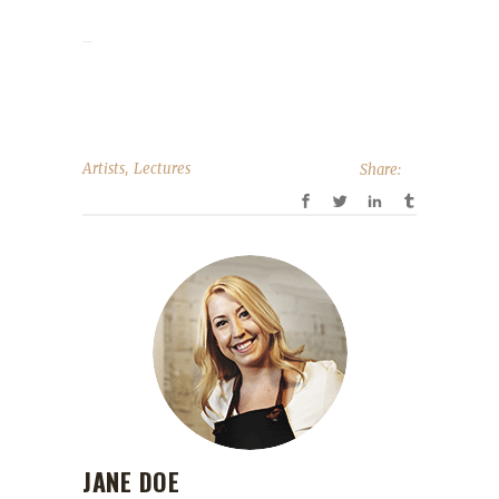
link slot gacor
,
Artists
Lectures
Share:
JANE DOE