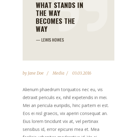
WHAT STANDS IN
THE WAY
BECOMES THE
WAY
— LEWIS HOWES
by
Jane Doe
Media
03.03.2016
Alienum phaedrum torquatos nec eu, vis
detraxit periculis ex, nihil expetendis in mei.
Mei an pericula euripidis, hinc partem ei est.
Eos ei nisl graecis, vix aperiri consequat an.
Eius lorem tincidunt vix at, vel pertinax
sensibus id, error epicurei mea et. Mea