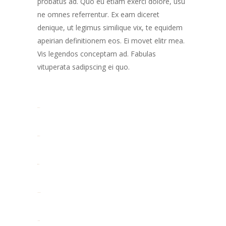
probatus ad. Quo eu etiam exerci dolore, usu
ne omnes referrentur. Ex eam diceret
denique, ut legimus similique vix, te equidem
apeirian definitionem eos. Ei movet elitr mea.
Vis legendos conceptam ad. Fabulas
vituperata sadipscing ei quo.
toto togel
toto togel
situs togel
link gacor
jacktoto