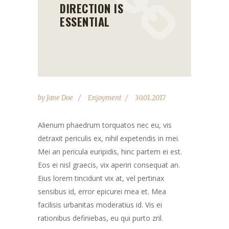
DIRECTION IS
ESSENTIAL
by
Jane Doe
Enjoyment
30.01.2017
Alienum phaedrum torquatos nec eu, vis
detraxit periculis ex, nihil expetendis in mei.
Mei an pericula euripidis, hinc partem ei est.
Eos ei nisl graecis, vix aperiri consequat an.
Eius lorem tincidunt vix at, vel pertinax
sensibus id, error epicurei mea et. Mea
facilisis urbanitas moderatius id. Vis ei
rationibus definiebas, eu qui purto zril.