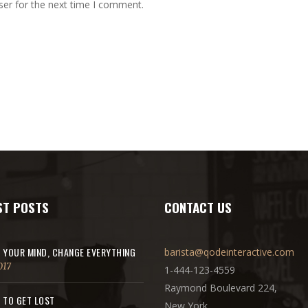
ser for the next time I comment.
ST POSTS
CONTACT US
 YOUR MIND, CHANGE EVERYTHING
barista@qodeinteractive.com
017
1-444-123-4559
Raymond Boulevard 224,
 TO GET LOST
New York