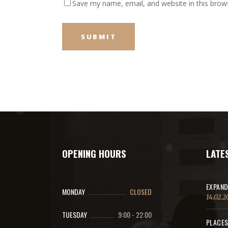
Save my name, email, and website in this brow
OPENING HOURS
LATE
EXPAND
MONDAY
CLOSED
14.02.2
TUESDAY
9:00
-
22:00
PLACES