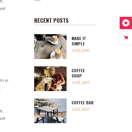
e,
vet
RECENT POSTS
MAKE IT
SIMPLE
23.02.2016
COFFEE
SHOP
em ei
23.01.2017
.
COFFEE BAR
23.01.2017
e,
vet