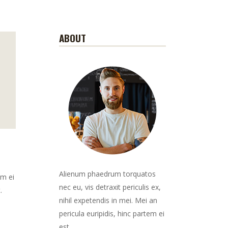
ABOUT
Alienum phaedrum torquatos
em ei
nec eu, vis detraxit periculis ex,
.
nihil expetendis in mei. Mei an
pericula euripidis, hinc partem ei
est.