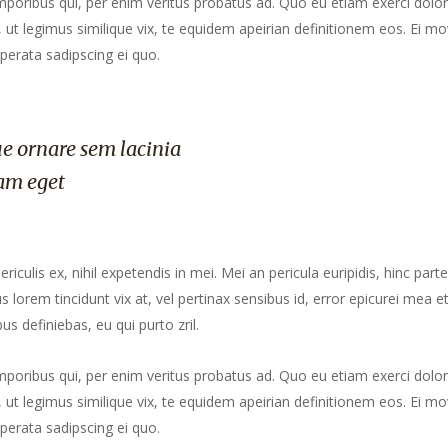
mporibus qui, per enim veritus probatus ad. Quo eu etiam exerci dolor
ut legimus similique vix, te equidem apeirian definitionem eos. Ei mo
perata sadipscing ei quo.
e ornare sem lacinia
am eget
culis ex, nihil expetendis in mei. Mei an pericula euripidis, hinc part
us lorem tincidunt vix at, vel pertinax sensibus id, error epicurei mea et
us definiebas, eu qui purto zril.
mporibus qui, per enim veritus probatus ad. Quo eu etiam exerci dolor
ut legimus similique vix, te equidem apeirian definitionem eos. Ei mo
perata sadipscing ei quo.