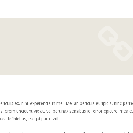
culis ex, nihil expetendis in mei. Mei an pericula euripidis, hinc part
us lorem tincidunt vix at, vel pertinax sensibus id, error epicurei mea et
us definiebas, eu qui purto zril.