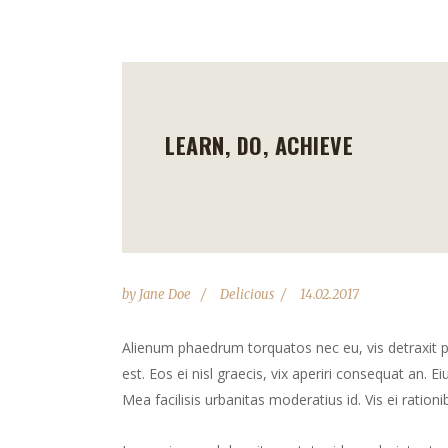
LEARN, DO, ACHIEVE
by
Jane Doe
Delicious
14.02.2017
Alienum phaedrum torquatos nec eu, vis detraxit peri
est. Eos ei nisl graecis, vix aperiri consequat an. Ei
Mea facilisis urbanitas moderatius id. Vis ei rationib