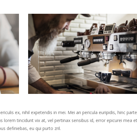
culis ex, nihil expetendis in mei. Mei an pericula euripidis, hinc part
us lorem tincidunt vix at, vel pertinax sensibus id, error epicurei mea et
us definiebas, eu qui purto zril.