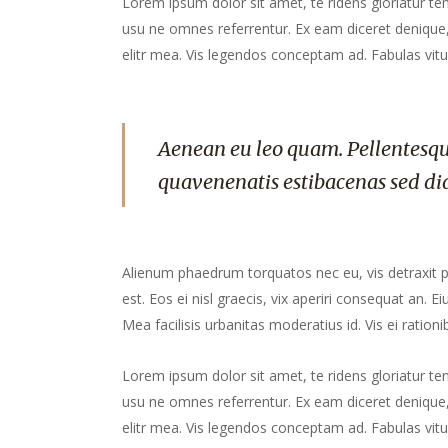
Lorem ipsum dolor sit amet, te ridens gloriatur te
usu ne omnes referrentur. Ex eam diceret denique, 
elitr mea. Vis legendos conceptam ad. Fabulas vitu
Aenean eu leo quam. Pellentesqu
quavenenatis estibacenas sed di
Alienum phaedrum torquatos nec eu, vis detraxit peri
est. Eos ei nisl graecis, vix aperiri consequat an. Ei
Mea facilisis urbanitas moderatius id. Vis ei rationib
Lorem ipsum dolor sit amet, te ridens gloriatur te
usu ne omnes referrentur. Ex eam diceret denique, 
elitr mea. Vis legendos conceptam ad. Fabulas vitu