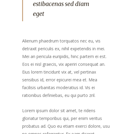
estibacenas sed diam
eget
Alienum phaedrum torquatos nec eu, vis
detraxit periculis ex, nihil expetendis in mei.
Mei an pericula euripidis, hinc partem ei est.
Eos ei nisl graecis, vix aperiri consequat an.
Eius lorem tincidunt vix at, vel pertinax
sensibus id, error epicurei mea et. Mea
facilisis urbanitas moderatius id. Vis ei
rationibus definiebas, eu qui purto zril.
Lorem ipsum dolor sit amet, te ridens
gloriatur temporibus qui, per enim veritus
probatus ad. Quo eu etiam exerci dolore, usu
ne omnes referrentur. Ex eam diceret