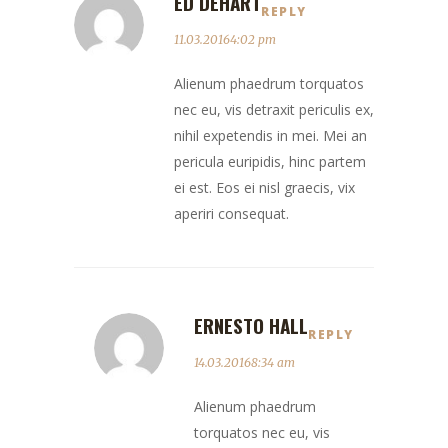
ED DEHART
REPLY
11.03.20164:02 pm
Alienum phaedrum torquatos
nec eu, vis detraxit periculis ex,
nihil expetendis in mei. Mei an
pericula euripidis, hinc partem
ei est. Eos ei nisl graecis, vix
aperiri consequat.
ERNESTO HALL
REPLY
14.03.20168:34 am
Alienum phaedrum
torquatos nec eu, vis