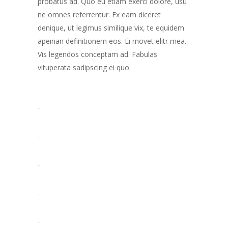
probatus ad. Quo eu etiam exerci dolore, usu
ne omnes referrentur. Ex eam diceret
denique, ut legimus similique vix, te equidem
apeirian definitionem eos. Ei movet elitr mea.
Vis legendos conceptam ad. Fabulas
vituperata sadipscing ei quo.
toto togel
toto togel
situs togel
link gacor
jacktoto