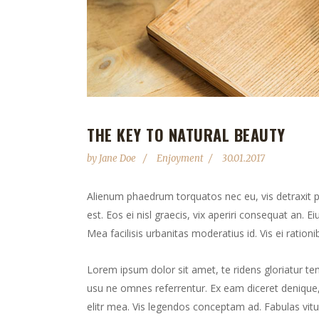
THE KEY TO NATURAL BEAUTY
by
Jane Doe
Enjoyment
30.01.2017
Alienum phaedrum torquatos nec eu, vis detraxit peri
est. Eos ei nisl graecis, vix aperiri consequat an. Ei
Mea facilisis urbanitas moderatius id. Vis ei rationib
Lorem ipsum dolor sit amet, te ridens gloriatur te
usu ne omnes referrentur. Ex eam diceret denique, 
elitr mea. Vis legendos conceptam ad. Fabulas vitu