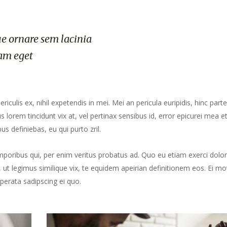
e ornare sem lacinia
am eget
culis ex, nihil expetendis in mei. Mei an pericula euripidis, hinc part
us lorem tincidunt vix at, vel pertinax sensibus id, error epicurei mea et
us definiebas, eu qui purto zril.
mporibus qui, per enim veritus probatus ad. Quo eu etiam exerci dolor
ut legimus similique vix, te equidem apeirian definitionem eos. Ei mo
perata sadipscing ei quo.