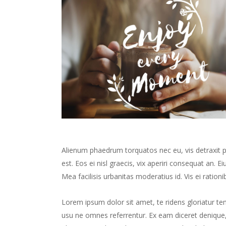
Alienum phaedrum torquatos nec eu, vis detraxit peri
est. Eos ei nisl graecis, vix aperiri consequat an. Ei
Mea facilisis urbanitas moderatius id. Vis ei rationib
Lorem ipsum dolor sit amet, te ridens gloriatur te
usu ne omnes referrentur. Ex eam diceret denique, 