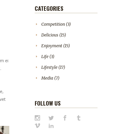
CATEGORIES
Competition
(3)
Delicious
(15)
Enjoyment
(15)
Life
(3)
em ei
Lifestyle
(17)
.
Media
(7)
e,
vet
FOLLOW US