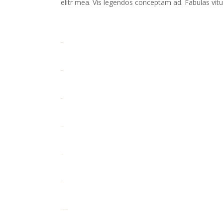
elitr mea. Vis legendos conceptam ad. Fabulas vitu
toto togel
toto togel
situs togel
link gacor
jacktoto
situs togel
myhouseoffurniture.com