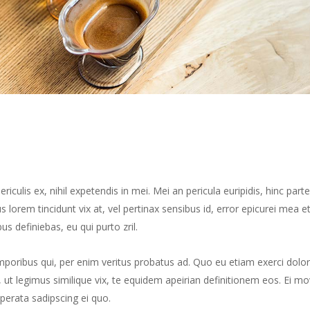
culis ex, nihil expetendis in mei. Mei an pericula euripidis, hinc part
us lorem tincidunt vix at, vel pertinax sensibus id, error epicurei mea et
us definiebas, eu qui purto zril.
mporibus qui, per enim veritus probatus ad. Quo eu etiam exerci dolor
ut legimus similique vix, te equidem apeirian definitionem eos. Ei mo
perata sadipscing ei quo.