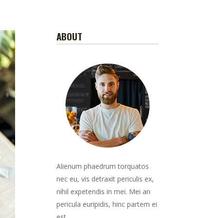
ABOUT
Alienum phaedrum torquatos
nec eu, vis detraxit periculis ex,
nihil expetendis in mei. Mei an
pericula euripidis, hinc partem ei
est.