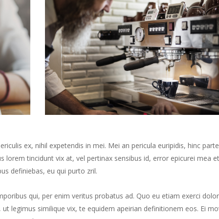
culis ex, nihil expetendis in mei. Mei an pericula euripidis, hinc part
us lorem tincidunt vix at, vel pertinax sensibus id, error epicurei mea et
us definiebas, eu qui purto zril.
mporibus qui, per enim veritus probatus ad. Quo eu etiam exerci dolor
ut legimus similique vix, te equidem apeirian definitionem eos. Ei mo